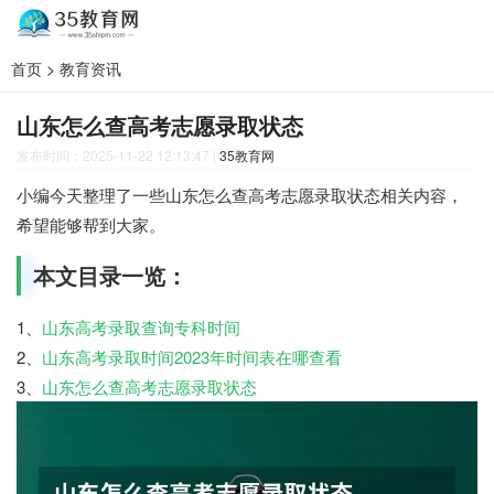
首页
>
教育资讯
山东怎么查高考志愿录取状态
发布时间：2025-11-22 12:13:47
|
35教育网
小编今天整理了一些山东怎么查高考志愿录取状态相关内容，
希望能够帮到大家。
本文目录一览：
1、
山东高考录取查询专科时间
2、
山东高考录取时间2023年时间表在哪查看
3、
山东怎么查高考志愿录取状态