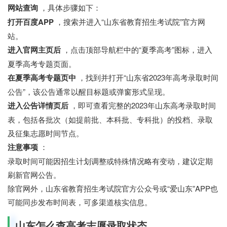
网站查询
，具体步骤如下：
打开百度APP
，搜索并进入“山东省教育招生考试院”官方网
站。
进入官网主页后
，点击顶部导航栏中的“夏季高考”图标，进入
夏季高考专题页面。
在夏季高考专题页中
，找到并打开“山东省2023年高考录取时间
公告”，该公告通常以醒目标题或弹窗形式呈现。
进入公告详情页后
，即可查看完整的2023年山东高考录取时间
表，包括各批次（如提前批、本科批、专科批）的投档、录取
及征集志愿时间节点。
注意事项
：
录取时间可能因招生计划调整或特殊情况略有变动，建议定期
刷新官网公告。
除官网外，山东省教育招生考试院官方公众号或“爱山东”APP也
可能同步发布时间表，可多渠道核实信息。
山东怎么查高考志愿录取状态