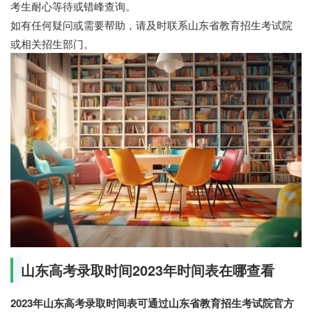
考生耐心等待或错峰查询。
如有任何疑问或需要帮助，请及时联系山东省教育招生考试院
或相关招生部门。
山东高考录取时间2023年时间表在哪查看
2023年山东高考录取时间表可通过山东省教育招生考试院官方