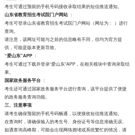
考生可通过预留的手机号码接收录取结果的短信推送通知。
山东省教育招生考试院门户网站
：
考生可登录山东省教育招生考试院门户网站（网址为： ）进行
查询。
请注意，该网址可能与之前的信息略有不同，但均为官方提
供，可能是版本更新导致。
“爱山东”APP
：
考生可通过下载并登录“爱山东”APP，在相关模块中查询录取结
果。
国家政务服务平台
：
考生还可通过国家政务服务平台进行查询，该平台提供了便捷
的政务服务查询功能。
三、注意事项
请考生确保预留的手机号码畅通，以便接收短信推送通知。
在查询时，请确保输入的考生号、身份证号等信息准确无误。
如遇查询高峰期，可能会出现网络拥堵或系统繁忙的情况，请