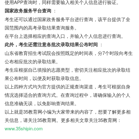
使用APP查询时，同样需要输入相关个人信息进行验证。
国家政务服务平台查询
：
考生还可以通过国家政务服务平台进行查询，该平台提供了全
国范围内的高考录取结果查询服务。
在平台上选择相应的查询入口，并输入个人信息进行查询。
此外，考生还需注意各批次录取结果公布时间
：
山东省教育招生考试院会按照既定的时间表，分7个时段向考生
公布相应批次的录取结果。
考生应根据自己填报的志愿类型，密切关注相应批次的录取结
果公布时间，以便及时获取录取信息。
以上四种方式均为官方提供的正规查询渠道，考生可根据自身
情况选择适合的查询方式。在查询过程中，请确保输入的个人
信息准确无误，以免影响查询结果。
以上就是35教育网小编为大家带来的内容了，想要了解更多相
关信息，请关注35教育网。更多相关文章关注35教育网：
www.35shipin.com