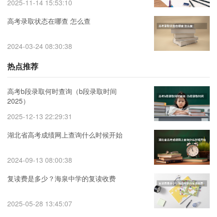
2025-11-14 15:53:10
高考录取状态在哪查 怎么查
2024-03-24 08:30:38
热点推荐
高考b段录取何时查询（b段录取时间
2025）
2025-12-13 22:29:31
湖北省高考成绩网上查询什么时候开始
2024-09-13 08:00:38
复读费是多少？海泉中学的复读收费
2025-05-28 13:45:07