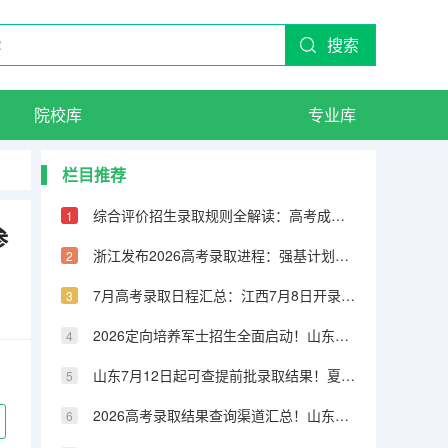
搜索
院校库
专业库
栏目推荐
综合评价招生录取规则全解读：高考成绩占60%，校测占30%，学考占10%
参
浙江发布2026高考录取进程：强基计划7月5日前完成，普通类平行录取7月21日投档
7月高考录取日程汇总：江西7月8日开录，河南本科提前批7月11日投档，上海7月23日可查本科批结果
2026定向培养军士招生全面启动！山东47所高校招录1886人，辽宁48所高校招录669人
山东7月12日起可查提前批录取结果！夏季高考录取进程表公布
2026高考录取结果查询渠道汇总！山东7月12日16:00后可查提前批结果