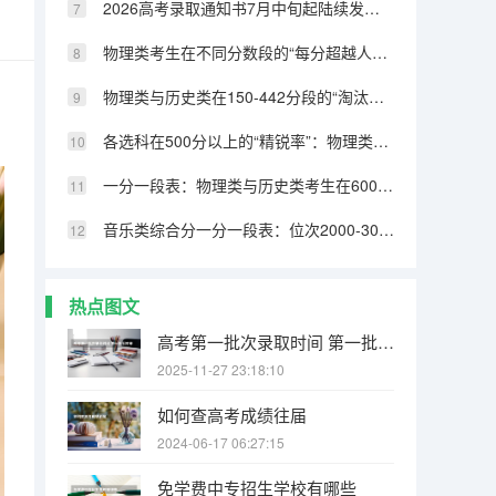
2026高考录取通知书7月中旬起陆续发放！收到后先核实真伪，警惕虚假录取
物理类考生在不同分数段的“每分超越人数”变化规律
物理类与历史类在150-442分段的“淘汰人数”结构对比
各选科在500分以上的“精锐率”：物理类最高，历史类垫底
一分一段表：物理类与历史类考生在600分以上的留存率差距逐级扩大
音乐类综合分一分一段表：位次2000-3000考生填报策略
热点图文
高考第一批次录取时间 第一批军校录取时间
2025-11-27 23:18:10
如何查高考成绩往届
2024-06-17 06:27:15
免学费中专招生学校有哪些