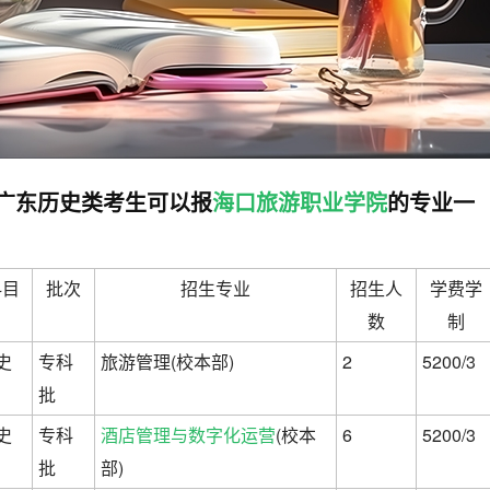
高考广东历史类考生可以报
海口旅游职业学院
的专业一
科目
批次
招生专业
招生人
学费学
数
制
史
专科
旅游管理(校本部)
2
5200/3
批
史
专科
酒店管理与数字化运营
(校本
6
5200/3
批
部)