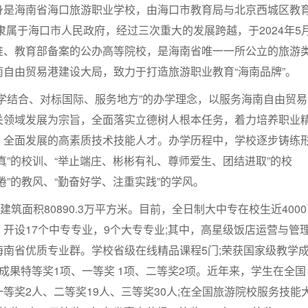
身是海南省海口旅游职业学校，由海口市教育局与北京西城区教
，隶属于海口市人民政府，经过三次重大的发展跨越，于2024年5
准、教育部备案的公办高等院校，是海南省唯一一所公立的旅游
自由贸易港建设大局，致力于打造旅游职业教育“海南品牌”。
学结合、对标国际、服务地方”的办学理念，以服务海南自由贸易
关领域发展为宗旨，全面落实立德树人根本任务，着力培养职业
、全面发展的高素质技术技能人才。办学历程中，学校逐步铸练
真”的校训、“举止端庄、彬彬有礼、尊师爱生、团结进取”的校
倦”的教风、“勤奋好学、注重实践”的学风。
建筑面积80890.3万平方米。目前，全日制大中专在校生近4000
开设17个中专专业，9个大专专业;其中，高星级饭店运营与管
南省优质专业群。学校省级在线精品课程5门;荣获国家级教学
成果特等奖1项、一等奖 1项、二等奖2项。近年来，学生在全国
等奖2人、二等奖19人、三等奖30人;在全国旅游院校服务技能