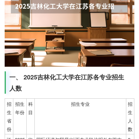
一、 2025吉林化工大学在江苏各专业招生
人数
招
招生
科
招生专业
招
生
年份
目
生
省
人
份
数