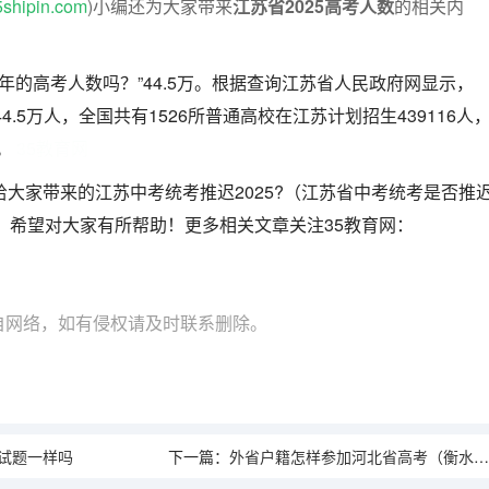
5shipin.com
)小编还为大家带来
江苏省2025高考人数
的相关内
3年的高考人数吗？”44.5万。根据查询江苏省人民政府网显示，
44.5万人，全国共有1526所普通高校在江苏计划招生439116人
人。
35教育网
给大家带来的江苏中考统考推迟2025?（江苏省中考统考是否推
容，希望对大家有所帮助！更多相关文章关注35教育网：
自网络，如有侵权请及时联系删除。
试题一样吗
下一篇：
外省户籍怎样参加河北省高考（衡水高考对户籍和学籍的要求）