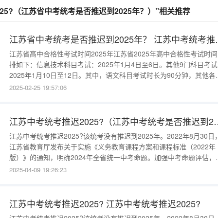
25?（江苏省中考统考是否推迟到2025年？）”相关推荐
江苏省中考统考是否推
江苏省高中合格性考试时间2025年江苏省2025年高中合格性考试时
排如下：信息技术科目考试：2025年1月4日至6日。其他9门科目考
2025年1月10日至12日。其中，语文科目考试时长为90分钟，其他各
均为75分钟。请注意，具体的考试时间和安排可能会因地区和学校而
2025-02-25 19:57:06
所不同，建议考生及时关注当地教育考试院或所在学校的通知，以确
获取最准确的考试信
江苏中考统考推迟2025?（江苏
江苏中考统考推迟2025?该统考没有推迟到2025年。2022年8月30日
江苏省教育厅发布关于实施《义务教育课程方案和课程标准（2022年
版）》的通知，明确2024年全省统一中考命题。加强中考命题评估，
高命题质量，进一步发挥中考对义务教育课程教学改革的促进作用。
2025-04-09 19:26:23
强研究与规划，形成具体方案，自2024年开始，实施具有江苏特点的
省统一命题办法。江苏中考统考是否推迟到202
江苏中考统考推迟2025? 江苏中考统考推迟2025?