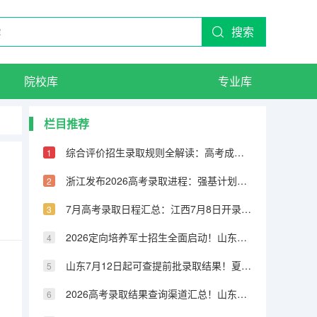
搜索
院校库
专业库
栏目推荐
综合评价招生录取规则全解读：高考成绩占60%，校测占30%，学考占10%
浙江发布2026高考录取进程：强基计划7月5日前完成，普通类平行录取7月21日投档
7月高考录取日程汇总：江西7月8日开录，河南本科提前批7月11日投档，上海7月23日可查本科批结果
2026定向培养军士招生全面启动！山东47所高校招录1886人，辽宁48所高校招录669人
山东7月12日起可查提前批录取结果！夏季高考录取进程表公布
2026高考录取结果查询渠道汇总！山东7月12日16:00后可查提前批结果