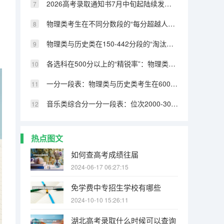
2026高考录取通知书7月中旬起陆续发放！收到后先核实真伪，警惕虚假录取
物理类考生在不同分数段的“每分超越人数”变化规律
物理类与历史类在150-442分段的“淘汰人数”结构对比
各选科在500分以上的“精锐率”：物理类最高，历史类垫底
一分一段表：物理类与历史类考生在600分以上的留存率差距逐级扩大
音乐类综合分一分一段表：位次2000-3000考生填报策略
热点图文
如何查高考成绩往届
2024-06-17 06:27:15
免学费中专招生学校有哪些
2024-10-10 15:26:11
湖北高考录取什么时候可以查询