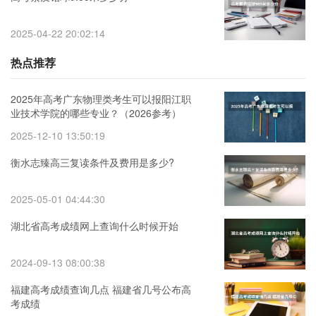
2025-04-22 20:02:14
热点推荐
2025年高考广东物理类考生可以报阳江职
业技术学院的哪些专业？（2026参考）
2025-12-10 13:50:19
衡水志臻高三复读条件及费用是多少?
2025-05-01 04:44:30
湖北省高考成绩网上查询什么时候开始
2024-09-13 08:00:38
福建高考成绩查询几点 福建省几号公布高
考成绩