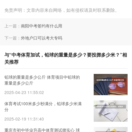
免责声明：文章内容来自网络，如有侵权请及时联系删除。
上一篇：
南阳中考签约有什么用
下一篇：
外地户口可以考大专吗
与“中考体育加试，铅球的重量是多少？要投掷多少米？”相
关推荐
铅球的重量是多少公斤 体育项目中铅球的
重量是多少公斤
2025-04-23 11:55:02
体育考试100米多少秒满分，铅球多少米满
分
2025-02-19 11:31:40
重庆市初中毕业升高中体育测试掷实心 球