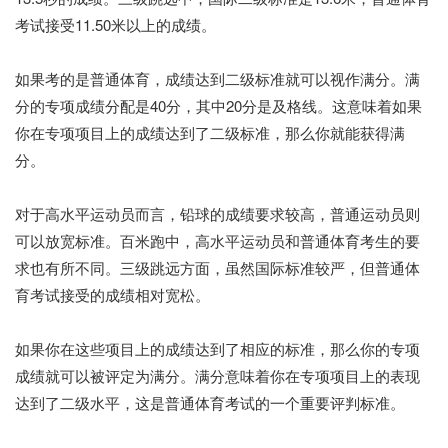
考试接受11.50米以上的成绩。
如果考的是普通体育，成绩达到二级标准就可以视作满分。满
分的专项成绩分配是40分，其中20分是及格线。这意味着如果
你在专项项目上的成绩达到了二级标准，那么你就能获得满
分。
对于高水平运动员而言，铅球的成绩要求较高，普通运动员则
可以放宽标准。百米跑中，高水平运动员和普通体育考生的要
求也有所不同。三级跳远方面，虽然国际标准较严，但普通体
育考试接受的成绩相对宽松。
如果你在这些项目上的成绩达到了相应的标准，那么你的专项
成绩就可以被评定为满分。满分意味着你在专项项目上的表现
达到了二级水平，这是普通体育考试的一个重要评判标准。