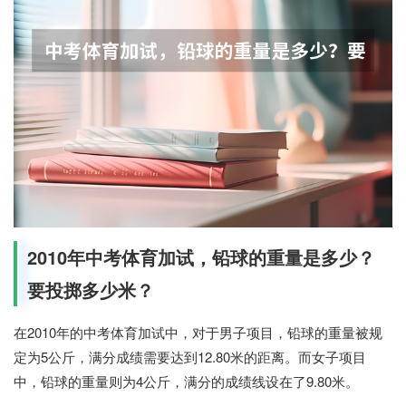
2010年中考体育加试，铅球的重量是多少？
要投掷多少米？
在2010年的中考体育加试中，对于男子项目，铅球的重量被规
定为5公斤，满分成绩需要达到12.80米的距离。而女子项目
中，铅球的重量则为4公斤，满分的成绩线设在了9.80米。