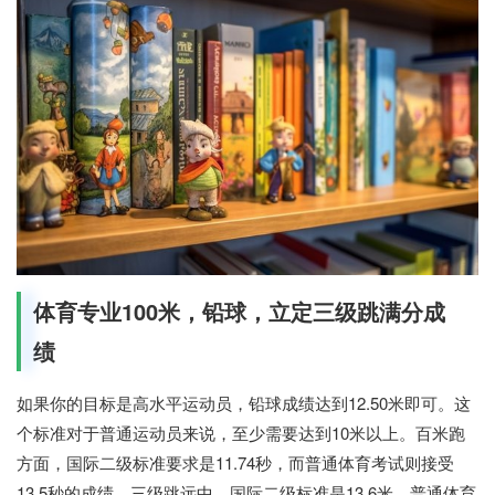
体育专业100米，铅球，立定三级跳满分成
绩
如果你的目标是高水平运动员，铅球成绩达到12.50米即可。这
个标准对于普通运动员来说，至少需要达到10米以上。百米跑
方面，国际二级标准要求是11.74秒，而普通体育考试则接受
13.5秒的成绩。三级跳远中，国际二级标准是13.6米，普通体育