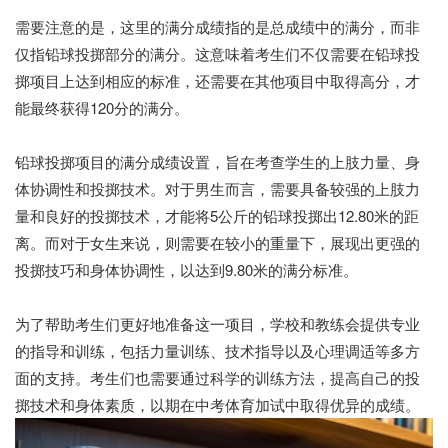
需要注意的是，这里的满分成绩指的是总成绩中的满分，而非
仅指铅球投掷部分的满分。这意味着考生们不仅需要在铅球投
掷项目上达到相应的标准，还需要在其他项目中取得高分，才
能最终获得120分的满分。
铅球投掷项目的满分成绩设置，旨在考查学生的上肢力量、身
体协调性和投掷技术。对于男生而言，需要具备较强的上肢力
量和良好的投掷技术，才能将5公斤的铅球投掷出12.80米的距
离。而对于女生来说，则需要在较小的重量下，展现出更强的
投掷技巧和身体协调性，以达到9.80米的满分标准。
为了帮助考生们更好地准备这一项目，学校和教练会提供专业
的指导和训练，包括力量训练、技术指导以及心理调适等多方
面的支持。考生们也需要通过科学的训练方法，提高自己的投
掷技术和身体素质，以期在中考体育加试中取得优异的成绩。