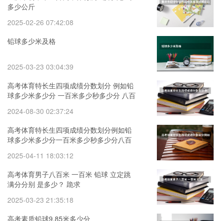
多少公斤
2025-02-26 07:42:08
铅球多少米及格
2025-03-23 03:04:39
高考体育特长生四项成绩分数划分 例如铅
球多少米多少分 一百米多少秒多少分 八百
米
2024-08-30 02:37:24
高考体育特长生四项成绩分数划分例如铅
球多少米多少分一百米多少秒多少分八百
米
2025-04-11 18:03:12
高考体育男子八百米 一百米 铅球 立定跳
满分分别 是多少？ 跪求
2025-03-23 21:35:18
高考素质铅球9.85米多少分