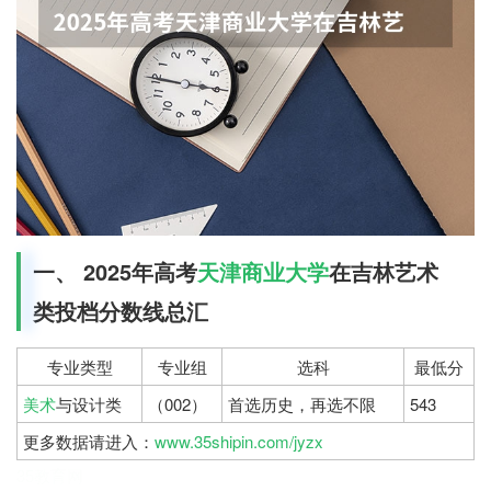
一、 2025年高考
天津商业大学
在吉林艺术
类投档分数线总汇
专业类型
专业组
选科
最低分
美术
与设计类
（002）
首选历史，再选不限
543
更多数据请进入：
www.35shipin.com/jyzx
35教育网