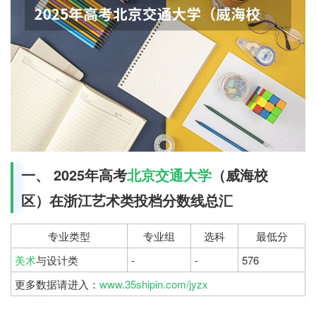
一、 2025年高考
北京交通大学
（威海校
区）在浙江艺术类投档分数线总汇
专业类型
专业组
选科
最低分
美术
与设计类
-
-
576
更多数据请进入：
www.35shipin.com/jyzx
35教育网