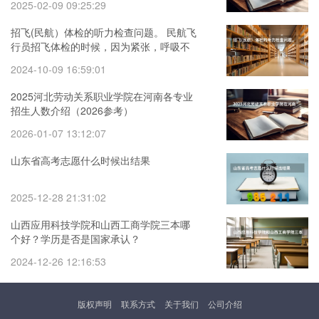
2025-02-09 09:25:29
招飞(民航）体检的听力检查问题。 民航飞
行员招飞体检的时候，因为紧张，呼吸不
匀称，心跳还很快，结果心电图被要求复
2024-10-09 16:59:01
查(还是以心脏彩超的
2025河北劳动关系职业学院在河南各专业
招生人数介绍（2026参考）
2026-01-07 13:12:07
山东省高考志愿什么时候出结果
2025-12-28 21:31:02
山西应用科技学院和山西工商学院三本哪
个好？学历是否是国家承认？
2024-12-26 12:16:53
版权声明
联系方式
关于我们
公司介绍