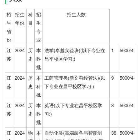
招
招生
科
招
招生人数
生
年份
目
生
省
专
份
业
江
2024
历
本
法学(卓越实验班)(以下专业在
1
5000/4
苏
史
科
昌平校区学习:)
批
江
2024
历
本
工商管理类(新文科经管法)(以
9
5000/4
苏
史
科
下专业在昌平校区学习:)
批
江
2024
历
本
英语(以下专业在昌平校区学
3
5000/4
苏
史
科
习:)
批
江
2024
物
本
自动化类(高端装备与智能制
38
5000/4