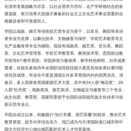
化强市发展战略为宗旨，以社会需求为导向，走产学研相结合的发
展道路，努力培养大批德才兼备的社会主义文化艺术事业需要的合
格建设者和可靠接班人。
学院以戏曲、曲艺等传统技艺类专业为骨干，以音乐、舞蹈等表演
类专业为支撑，以舞台技术、文物修复与保护、学前艺术教育等文
化产业服务类专业为辅助。现设有戏曲系、曲艺系、音乐系、舞蹈
系、文化艺术管理系、学前艺术教育系、舞美技术系、思想政治教
学部等
8个教学系部。学院师资力量雄厚，教学特色鲜明，办学成果
显著，在校生参加历年全国职业院校技能大赛及其他各类比赛均取
得优异成绩，毕业生中更是涌现出许多享誉国内外的优秀演员、演
奏员，多人荣获各类国家级艺术大奖，其中有24人获“梅花奖”、28
人获“牡丹奖”；戏曲表演、曲艺表演、文物鉴定与修复等三个专业，
由文化部、教育部、国家民委授予全国职业院校民族文化传承与创
新示范专业点。
学院自成立以来，积极践行
“知行并重、德艺双馨”的校训，整合艺术
教育资源，提升办学综合实力，现已成为与天津国际港口城市和中
国北方经济中心地位相匹配的艺术人才培养基地。