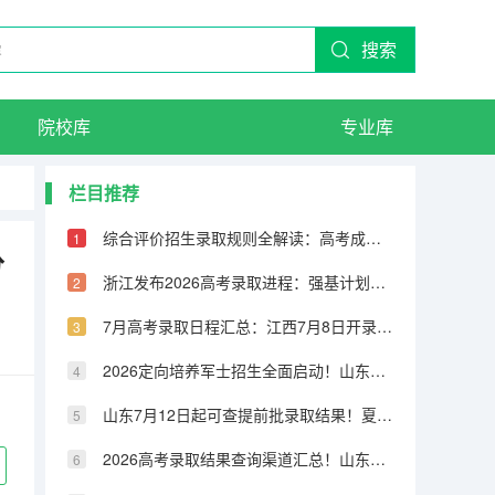
搜索
院校库
专业库
栏目推荐
综合评价招生录取规则全解读：高考成绩占60%，校测占30%，学考占10%
分
浙江发布2026高考录取进程：强基计划7月5日前完成，普通类平行录取7月21日投档
7月高考录取日程汇总：江西7月8日开录，河南本科提前批7月11日投档，上海7月23日可查本科批结果
2026定向培养军士招生全面启动！山东47所高校招录1886人，辽宁48所高校招录669人
山东7月12日起可查提前批录取结果！夏季高考录取进程表公布
2026高考录取结果查询渠道汇总！山东7月12日16:00后可查提前批结果