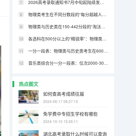
2026高考录取通知书7月中旬起陆续发放！收到后先核实真伪，警惕虚假录取
物理类考生在不同分数段的“每分超越人数”变化规律
物理类与历史类在150-442分段的“淘汰人数”结构对比
各选科在500分以上的“精锐率”：物理类最高，历史类垫底
一分一段表：物理类与历史类考生在600分以上的留存率差距逐级扩大
音乐类综合分一分一段表：位次2000-3000考生填报策略
热点图文
如何查高考成绩往届
2024-06-17 06:27:15
免学费中专招生学校有哪些
2024-10-10 15:26:11
湖北高考录取什么时候可以查询