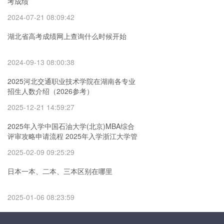
考成绩
2024-07-21 08:09:42
湖北省高考成绩网上查询什么时候开始
2024-09-13 08:00:38
2025河北交通职业技术学院在湖南各专业
招生人数介绍（2026参考）
2025-12-21 14:59:27
2025年入学中国石油大学(北京)MBA综合
评审攻略申请流程 2025年入学浙江大学管
理学院MBA提前面试攻略预面试申请流程
2025-02-09 09:25:29
日本一本、二本、三本区别在哪里
2025-01-06 08:23:59