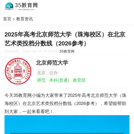
首页
>
教育资讯
2025年高考北京师范大学（珠海校区）在北京
艺术类投档分数线（2026参考）
发布时间：2026-04-16 18:18:59
|
35教育网
北京师范大学
北京
公办
师范
本科(普通)
教育部
今天35教育网小编为大家带来了2025年高考北京师范大学（珠
海校区）在北京艺术类投档分数线（2026参考），希望能帮助
到大家，一起来看看吧！